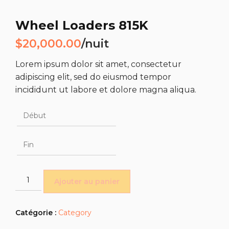
Wheel Loaders 815K
$
20,000.00
/nuit
Lorem ipsum dolor sit amet, consectetur
adipiscing elit, sed do eiusmod tempor
incididunt ut labore et dolore magna aliqua.
quantité
Ajouter au panier
de
Wheel
Loaders
Catégorie :
Category
815K