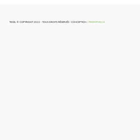
TEXEL © COPYRIGHT 2022 - TOUS DROITS RÉSERVÉS - CONCEPTION :
TRIOMPHE.CA